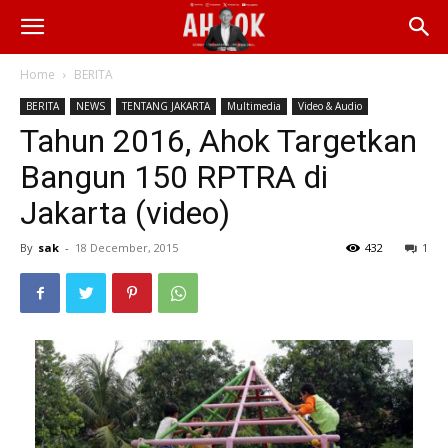
Home
BERITA
BERITA
NEWS
TENTANG JAKARTA
Multimedia
Video & Audio
Tahun 2016, Ahok Targetkan
Bangun 150 RPTRA di
Jakarta (video)
By
sak
-
18 December, 2015
432
1