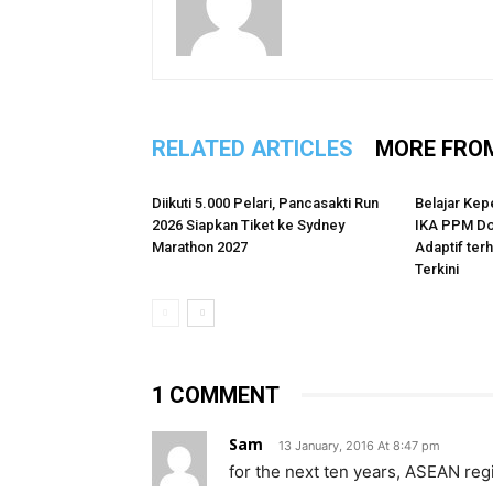
RELATED ARTICLES
MORE FRO
Diikuti 5.000 Pelari, Pancasakti Run
Belajar Kep
2026 Siapkan Tiket ke Sydney
IKA PPM Do
Marathon 2027
Adaptif te
Terkini
1 COMMENT
Sam
13 January, 2016 At 8:47 pm
for the next ten years, ASEAN reg