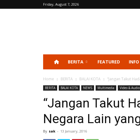
Friday, August 7, 2026
BERITA
FEATURED
INFO
Home
BERITA
BALAI KOTA
“Jangan Takut Had
BERITA
BALAI KOTA
NEWS
Multimedia
Video & Audio
“Jangan Takut H
Negara Lain yang
By
sak
-
13 January, 2016