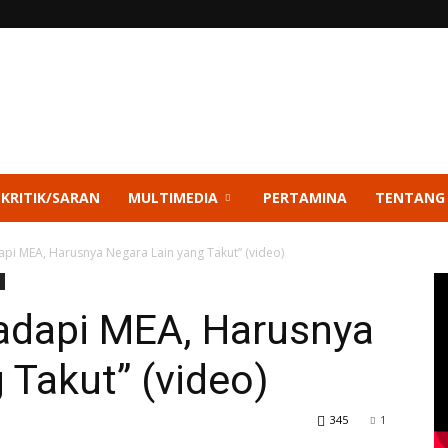
 KRITIK/SARAN
MULTIMEDIA
PERTAMINA
TENTANG
api MEA, Harusnya Negara Lain yang Takut” (video)
adapi MEA, Harusnya
 Takut” (video)
345
1