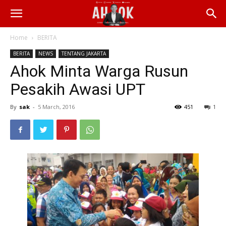
Home
BERITA
BERITA
NEWS
TENTANG JAKARTA
Ahok Minta Warga Rusun
Pesakih Awasi UPT
By
sak
-
5 March, 2016
451
1