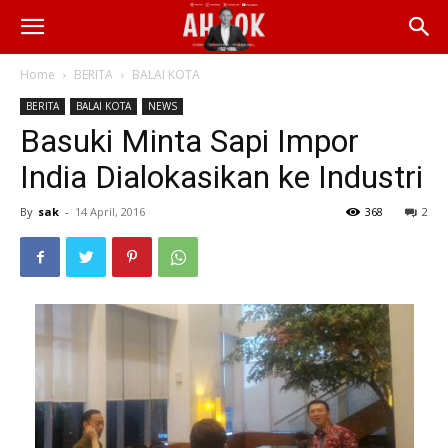
Home
BERITA
BALAI KOTA
BERITA
BALAI KOTA
NEWS
Basuki Minta Sapi Impor
India Dialokasikan ke Industri
By
sak
-
14 April, 2016
368
2