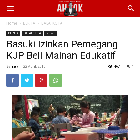
Home
BERITA
BALAI KOTA
BERITA
BALAI KOTA
NEWS
Basuki Izinkan Pemegang
KJP Beli Mainan Edukatif
By
sak
-
22 April, 2016
467
1