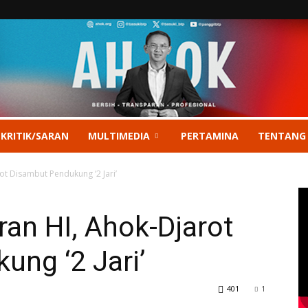
 KRITIK/SARAN
MULTIMEDIA
PERTAMINA
TENTANG
t Disambut Pendukung ‘2 Jari’
an HI, Ahok-Djarot
ng ‘2 Jari’
401
1