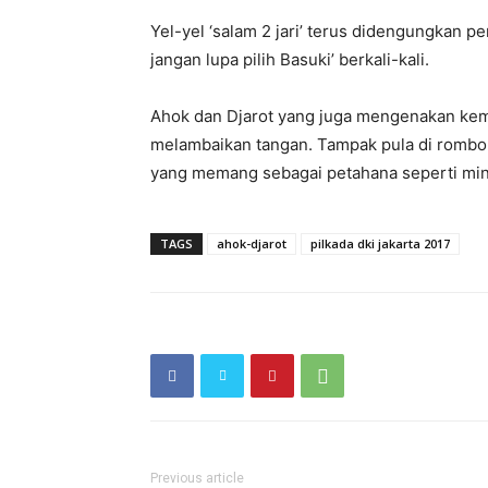
Yel-yel ‘salam 2 jari’ terus didengungkan p
jangan lupa pilih Basuki’ berkali-kali.
Ahok dan Djarot yang juga mengenakan kem
melambaikan tangan. Tampak pula di rombo
yang memang sebagai petahana seperti min
TAGS
ahok-djarot
pilkada dki jakarta 2017
Previous article