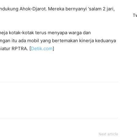
endukung Ahok-Djarot. Mereka bernyanyi ‘salam 2 jari,
T
eja kotak-kotak terus menyapa warga dan
ngan itu ada mobil yang bertemakan kinerja keduanya
iatur RPTRA. [
Detik.com
]
Next article