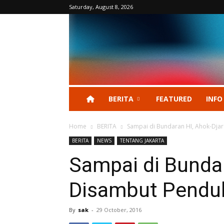
Saturday, August 8, 2026
BERITA
FEATURED
INFO
Home
BERITA
Sampai di Bundaran HI, Ahok-Djaro
BERITA
NEWS
TENTANG JAKARTA
Sampai di Bundar
Disambut Penduku
By
sak
-
29 October, 2016