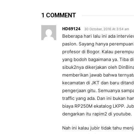
1 COMMENT
HD69124
30 October, 2016 At 3:54 am
Beberapa hari lalu ini ada inter
paslon. Sayang hanya perempuan2 
profesor di Bogor. Kalau perempua
yang bodoh bagaimana ya. Tiba di
sibuk2nya dikerjakan oleh DinBin
memberikan jawab bahwa ternyata
kecamatan di JKT dan baru ditand
pengerjaan gitu. Semuanya sampa
traffic yang ada. Dan ini bukan ha
biaya RP250M ekatalog LKPP. Jubi
dengarkan itu rapim2 di youtube.
Nah ini kalau jubir tidak tahu m