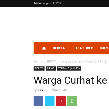
Friday, August 7, 2026
BERITA
FEATURED
INFO
Home
BERITA
Warga Curhat ke Ahok Soal Banjir
BERITA
NEWS
TENTANG JAKARTA
Warga Curhat ke 
By
sak
-
31 October, 2016