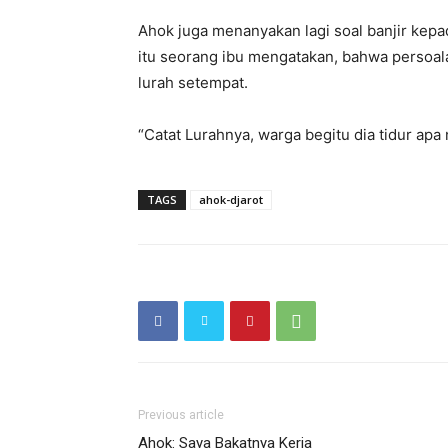
Ahok juga menanyakan lagi soal banjir kepa
itu seorang ibu mengatakan, bahwa persoala
lurah setempat.
“Catat Lurahnya, warga begitu dia tidur apa 
TAGS
ahok-djarot
Previous article
Ahok: Saya Bakatnya Kerja