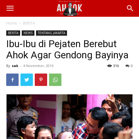
Home
BERITA
BERITA
NEWS
TENTANG JAKARTA
Ibu-Ibu di Pejaten Berebut
Ahok Agar Gendong Bayinya
By
sak
-
4 November, 2016
316
0