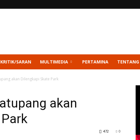
 KRITIK/SARAN
MULTIMEDIA
PERTAMINA
TENTANG
upang akan Dilengkapi Skate Park
atupang akan
 Park
472
0