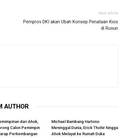
Next article
Pemprov DKI akan Ubah Konsep Penataan Kios
di Rusun
M AUTHOR
emimpinan dari Ahok,
Michael Bambang Hartono
rong Calon Pemimpin
Meninggal Dunia, Erick Thohir hingga
rharap Perkembangan
Ahok Melayat ke Rumah Duka