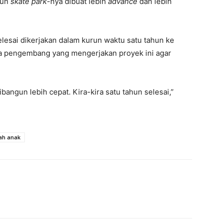
mun
skate park
-nya dibuat lebih
advance
dan lebih
esai dikerjakan dalam kurun waktu satu tahun ke
a pengembang yang mengerjakan proyek ini agar
bangun lebih cepat. Kira-kira satu tahun selesai,”
ah anak