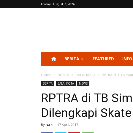
Friday, August 7, 2026
BERITA
FEATURED
INFO
Home
BERITA
BALAI KOTA
RPTRA di TB Simat
BERITA
BALAI KOTA
NEWS
RPTRA di TB Sim
Dilengkapi Skate
By
sak
-
17 April, 2017