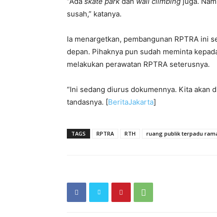
“Ada
skate park
dan
wall climbing
juga. Na
susah,” katanya.
Ia menargetkan, pembangunan RPTRA ini sel
depan. Pihaknya pun sudah meminta kepad
melakukan perawatan RPTRA seterusnya.
“Ini sedang diurus dokumennya. Kita akan di
tandasnya. [
BeritaJakarta
]
TAGS
RPTRA
RTH
ruang publik terpadu ram