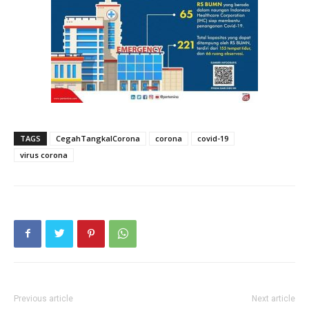
TAGS
CegahTangkalCorona
corona
covid-19
virus corona
Previous article
Next article