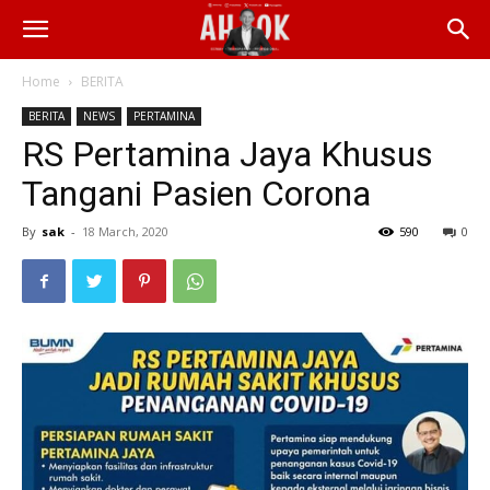
Home
BERITA
BERITA
NEWS
PERTAMINA
RS Pertamina Jaya Khusus
Tangani Pasien Corona
By
sak
-
18 March, 2020
590
0