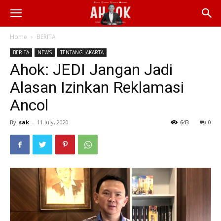
Home
BERITA
BERITA
NEWS
TENTANG JAKARTA
Ahok: JEDI Jangan Jadi
Alasan Izinkan Reklamasi
Ancol
By
sak
-
11 July, 2020
643
0