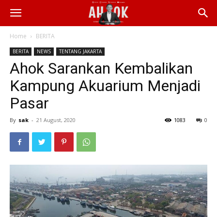
Home
BERITA
BERITA
NEWS
TENTANG JAKARTA
Ahok Sarankan Kembalikan
Kampung Akuarium Menjadi
Pasar
By
sak
-
21 August, 2020
1083
0