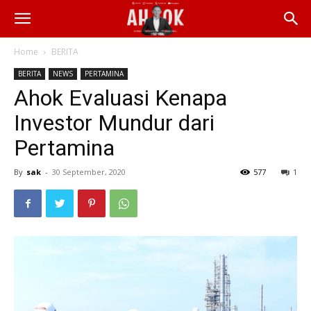
Home
BERITA
BERITA
NEWS
PERTAMINA
Ahok Evaluasi Kenapa
Investor Mundur dari
Pertamina
By
sak
-
30 September, 2020
577
1