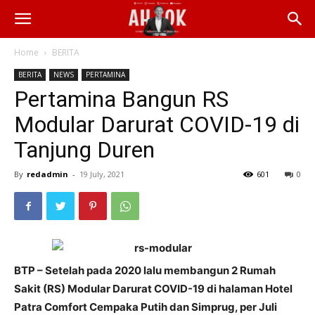
Home
BERITA
BERITA
NEWS
PERTAMINA
Pertamina Bangun RS
Modular Darurat COVID-19 di
Tanjung Duren
By
redadmin
-
19 July, 2021
601
0
BTP – Setelah pada 2020 lalu membangun 2 Rumah
Sakit (RS) Modular Darurat COVID-19 di halaman Hotel
Patra Comfort Cempaka Putih dan Simprug, per Juli