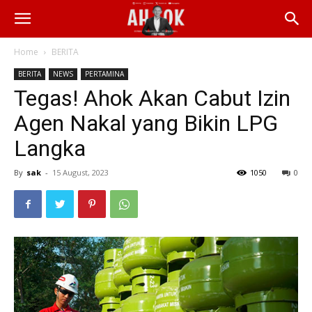
Home
BERITA
BERITA
NEWS
PERTAMINA
Tegas! Ahok Akan Cabut Izin
Agen Nakal yang Bikin LPG
Langka
By
sak
-
15 August, 2023
1050
0