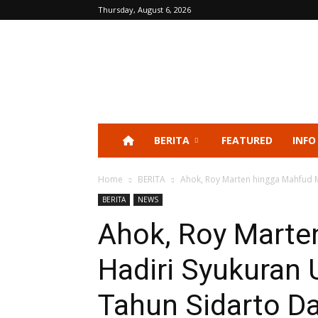
Thursday, August 6, 2026
BERITA
FEATURED
INFO
Home
BERITA
Ahok, Roy Marten hingga Mahfud M
BERITA
NEWS
Ahok, Roy Marte
Hadiri Syukuran 
Tahun Sidarto D