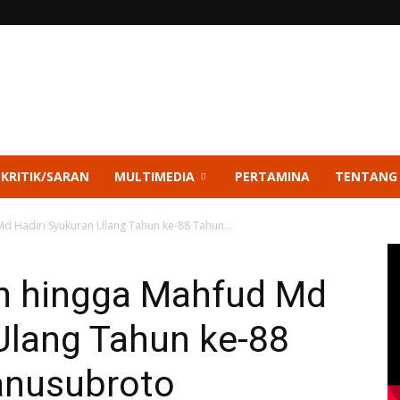
 KRITIK/SARAN
MULTIMEDIA
PERTAMINA
TENTANG
d Hadiri Syukuran Ulang Tahun ke-88 Tahun...
n hingga Mahfud Md
Ulang Tahun ke-88
anusubroto