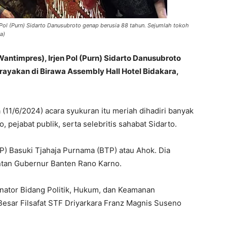
Pol (Purn) Sidarto Danusubroto genap berusia 88 tahun. Sejumlah tokoh
a)
ntimpres), Irjen Pol (Purn) Sidarto Danusubroto
dirayakan di Birawa Assembly Hall Hotel Bidakara,
(11/6/2024) acara syukuran itu meriah dihadiri banyak
 pejabat publik, serta selebritis sahabat Sidarto.
P) Basuki Tjahaja Purnama (BTP) atau Ahok. Dia
ntan Gubernur Banten Rano Karno.
dinator Bidang Politik, Hukum, dan Keamanan
sar Filsafat STF Driyarkara Franz Magnis Suseno