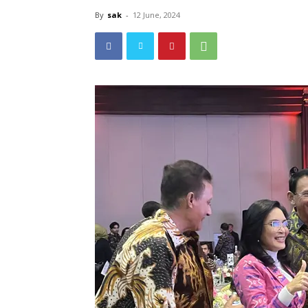
By
sak
-
12 June, 2024