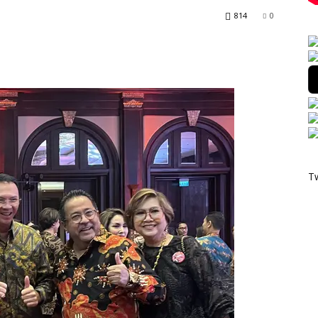
814
0
T