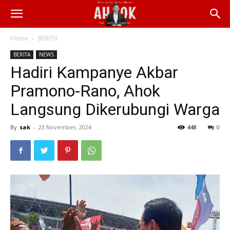
Home
BERITA
BERITA
NEWS
Hadiri Kampanye Akbar
Pramono-Rano, Ahok
Langsung Dikerubungi Warga
By
sak
-
23 November, 2024
448
0