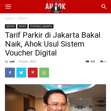
Home
BERITA
BERITA
NEWS
TENTANG JAKARTA
Tarif Parkir di Jakarta Bakal
Naik, Ahok Usul Sistem
Voucher Digital
By
sak
-
14 June, 2025
656
0