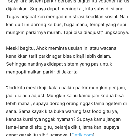
“Saya kira sistem parkir berbasis digital itu voucher harus
dijalankan. Supaya dapet meningkat, kita subsidi silang.
Tugas pejabat kan mengadministrasi keadilan sosial. Nah
kan duit ini dorong ke bus, bagaimana, tempat yang sepi
mungkin parkirnya murah. Tapi bisa diadjust,” ungkapnya.
Meski begitu, Ahok meminta usulan ini atau wacana
kenaikkan tarif parkir agar bisa dikaji lebih dalam.
Sehingga nantinya didapat sistem yang pas untuk
mengoptimalkan parkir di Jakarta.
“Jadi kita mesti kaji, kalau naikin parkir mungkin per jam,
jadi dia ada adjust. Mungkin kalau kamu jam kedua bisa
lebih mahal, supaya dorong orang nggak lama ngetem di
sana. Sama kayak kita buka warung fast food gitu ya,
kenapa kursinya nggak nyaman? Supaya kamu jangan
lama-lama di situ gitu, belanja dikit, lama kan, supaya
cepat gerak itu sih,” ucapnya. [
Detik.com
]