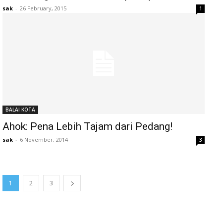
sak
-
26 February, 2015
1
BALAI KOTA
Ahok: Pena Lebih Tajam dari Pedang!
sak
-
6 November, 2014
3
1
2
3