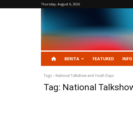
Thursday, August 6, 2026
BERITA
FEATURED
INFO
Tags
National Talkshow and Youth Days
Tag:
National Talksho