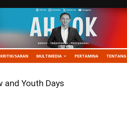
 KRITIK/SARAN
MULTIMEDIA
PERTAMINA
TENTANG
w and Youth Days