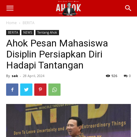
Home
BERITA
BERITA
NEWS
Tentang Ahok
Ahok Pesan Mahasiswa
Disiplin Persiapkan Diri
Hadapi Tantangan
By
sak
-
28 April, 2024
926
0