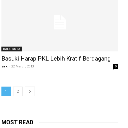
BALAI KOTA
Basuki Harap PKL Lebih Kratif Berdagang
sak
-
22 March, 2013
0
1
2
MOST READ