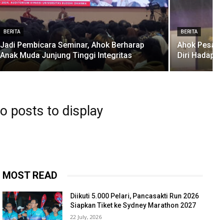
BERITA
BERITA
Jadi Pembicara Seminar, Ahok Berharap
Ahok Pesan
Anak Muda Junjung Tinggi Integritas
Diri Hadapi
o posts to display
MOST READ
Diikuti 5.000 Pelari, Pancasakti Run 2026
Siapkan Tiket ke Sydney Marathon 2027
22 July, 2026