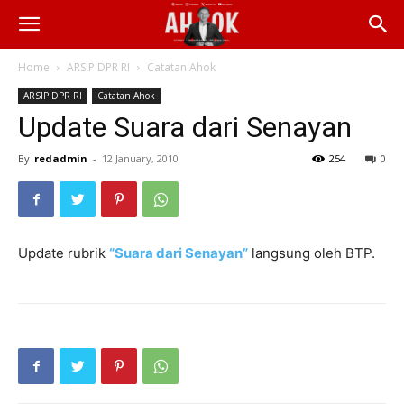
Home
ARSIP DPR RI
Catatan Ahok
ARSIP DPR RI
Catatan Ahok
Update Suara dari Senayan
By
redadmin
-
12 January, 2010
254
0
Update rubrik
“Suara dari Senayan”
langsung oleh BTP.