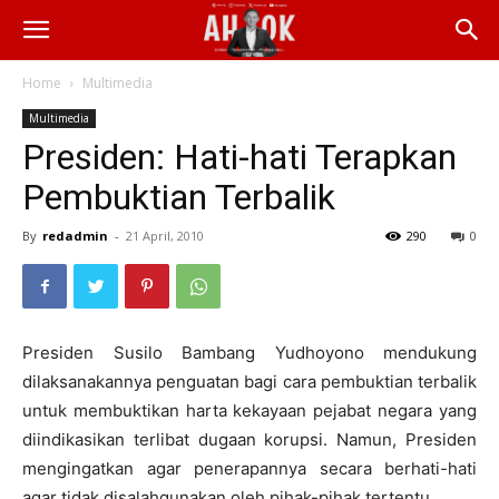
Home
Multimedia
Multimedia
Presiden: Hati-hati Terapkan
Pembuktian Terbalik
By
redadmin
-
21 April, 2010
290
0
Presiden Susilo Bambang Yudhoyono mendukung
dilaksanakannya penguatan bagi cara pembuktian terbalik
untuk membuktikan harta kekayaan pejabat negara yang
diindikasikan terlibat dugaan korupsi. Namun, Presiden
mengingatkan agar penerapannya secara berhati-hati
agar tidak disalahgunakan oleh pihak-pihak tertentu.