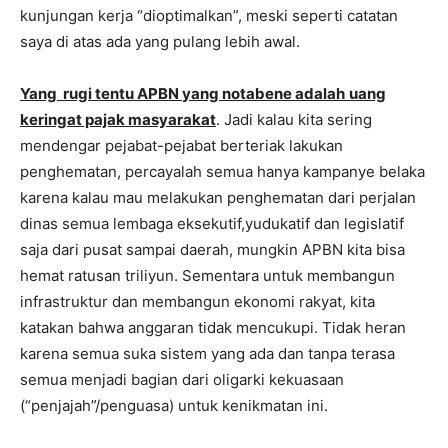
kunjungan kerja “dioptimalkan”, meski seperti catatan
saya di atas ada yang pulang lebih awal.
Yang rugi tentu APBN
yang
notabene
adalah
uang
keringat pajak masyarakat
. Jadi kalau kita sering
mendengar pejabat-pejabat berteriak lakukan
penghematan, percayalah semua hanya kampanye belaka
karena kalau mau melakukan penghematan dari perjalan
dinas semua lembaga eksekutif,yudukatif dan legislatif
saja dari pusat sampai daerah, mungkin APBN kita bisa
hemat ratusan triliyun. Sementara untuk membangun
infrastruktur dan membangun ekonomi rakyat, kita
katakan bahwa anggaran tidak mencukupi. Tidak heran
karena semua suka sistem yang ada dan tanpa terasa
semua menjadi bagian dari oligarki kekuasaan
(“penjajah”/penguasa) untuk kenikmatan ini.