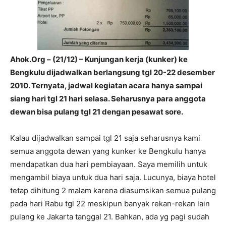
Ahok.Org – (21/12) – Kunjungan
k
erja (kunker)
k
e
Bengkulu dijadwalkan
berlangsung
tgl 20-22 desember
2010.
Ternyata, j
adwal kegiatan acara hanya sampai
siang hari tgl 21 hari selasa.
Seh
arusnya
para anggota
dewan
bisa pulang tgl 21 dengan pesawat sore.
Kalau dijadwalkan sampai tgl 21 saja seharusnya kami
semua anggota dewan yang kunker ke Bengkulu hanya
mendapatkan dua hari pembiayaan. Saya memilih untuk
mengambil biaya untuk dua hari saja. Lucunya, biaya hotel
tetap dihitung 2 malam karena diasumsikan semua pulang
pada hari Rabu tgl 22 meskipun banyak rekan-rekan lain
pulang ke Jakarta tanggal 21. Bahkan, ada yg pagi sudah