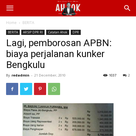
Home
BERITA
BERITA
ARSIP DPR RI
Catatan Ahok
DPR
Lagi, pemborosan APBN:
biaya perjalanan kunker
Bengkulu
By
redadmin
-
21 December, 2010
1037
2