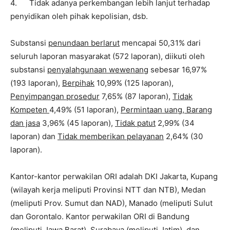
4. Tidak adanya perkembangan lebih lanjut terhadap
penyidikan oleh pihak kepolisian, dsb.
Substansi
penundaan berlarut
mencapai 50,31% dari
seluruh laporan masyarakat (572 laporan), diikuti oleh
substansi
penyalahgunaan wewenang
sebesar 16,97%
(193 laporan),
Berpihak
10,99% (125 laporan),
Penyimpangan prosedur
7,65% (87 laporan),
Tidak
Kompeten
4,49% (51 laporan),
Permintaan uang, Barang
dan jasa
3,96% (45 laporan),
Tidak patut
2,99% (34
laporan) dan
Tidak memberikan pelayanan
2,64% (30
laporan).
Kantor-kantor perwakilan ORI adalah DKI Jakarta, Kupang
(wilayah kerja meliputi Provinsi NTT dan NTB), Medan
(meliputi Prov. Sumut dan NAD), Manado (meliputi Sulut
dan Gorontalo. Kantor perwakilan ORI di Bandung
(meliputi Jawa Barat), Surabaya (meliputi Jatim), dan