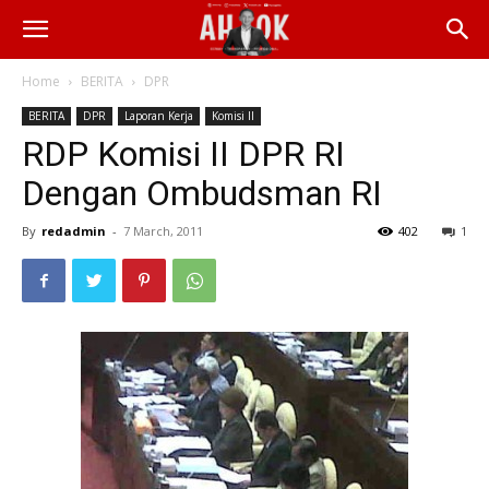
Home
BERITA
DPR
BERITA
DPR
Laporan Kerja
Komisi II
RDP Komisi II DPR RI
Dengan Ombudsman RI
By
redadmin
-
7 March, 2011
402
1