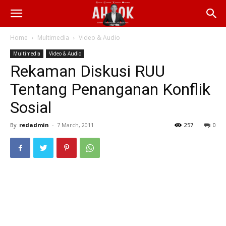
Home
Multimedia
Video & Audio
Multimedia
Video & Audio
Rekaman Diskusi RUU
Tentang Penanganan Konflik
Sosial
By
redadmin
-
7 March, 2011
257
0