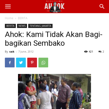
Home
BERITA
BERITA
NEWS
TENTANG JAKARTA
Ahok: Kami Tidak Akan Bagi-
bagikan Sembako
By
sak
-
7 June, 2012
421
2