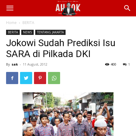
Home
BERITA
BERITA
NEWS
TENTANG JAKARTA
Jokowi Sudah Prediksi Isu
SARA di Pilkada DKI
By
sak
-
11 August, 2012
400
1