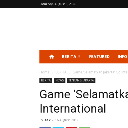
Saturday, August 8, 2026
BERITA
FEATURED
INFO
Home
BERITA
Game ‘Selamatkan Jakarta’ Go Inte
BERITA
NEWS
TENTANG JAKARTA
Game ‘Selamatka
International
By
sak
-
16 August, 2012