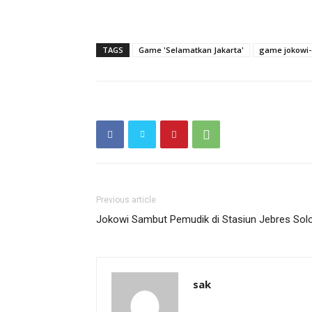
TAGS
Game 'Selamatkan Jakarta'
game jokowi
Previous article
Jokowi Sambut Pemudik di Stasiun Jebres Sol
sak