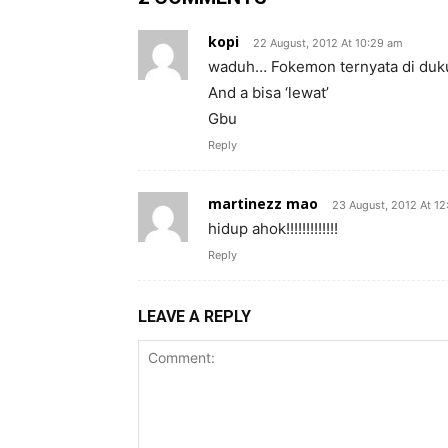
kopi
22 August, 2012 At 10:29 am
waduh… Fokemon ternyata di duku
And a bisa ‘lewat’
Gbu
Reply
martinezz mao
23 August, 2012 At 1
hidup ahok!!!!!!!!!!!!!
Reply
LEAVE A REPLY