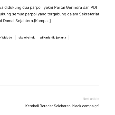
ya didukung dua parpol, yakni Partai Gerindra dan PDI
ukung semua parpol yang tergabung dalam Sekretariat
ai Damai Sejahtera.[Kompas]
o Widodo
jokowi-ahok
pilkada dki jakarta
Next article
Kembali Beredar Selebaran ‘black campaign’