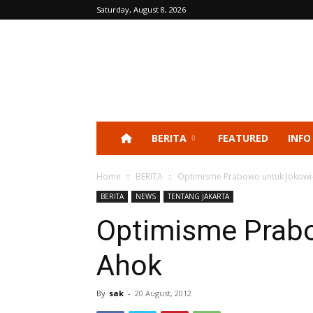
Saturday, August 8, 2026
BERITA
FEATURED
INFO
Home
BERITA
Optimisme Prabowo untuk Jokowi
BERITA
NEWS
TENTANG JAKARTA
Optimisme Prab
Ahok
By
sak
-
20 August, 2012