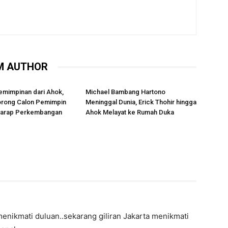
M AUTHOR
emimpinan dari Ahok,
Michael Bambang Hartono
rong Calon Pemimpin
Meninggal Dunia, Erick Thohir hingga
rharap Perkembangan
Ahok Melayat ke Rumah Duka
menikmati duluan..sekarang giliran Jakarta menikmati