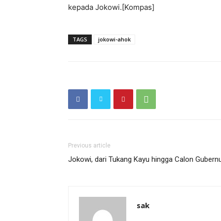
kepada Jokowi.[Kompas]
TAGS
jokowi-ahok
Previous article
Jokowi, dari Tukang Kayu hingga Calon Gubern
sak