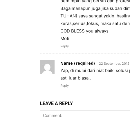
pemimpin yang bersih dan profesi
Bagaimanapun juga jika sudah dim
TUHAN) saya sangat yakin..hasilnya
keras,serius,fokus, maka satu demi
GOD BLESS you always
Moti
Reply
Name (required)
22 September, 2012
Yap, di mulai dari niat baik, solusi
asti luar biasa..
Reply
LEAVE A REPLY