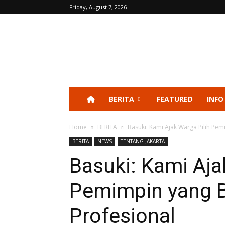
Friday, August 7, 2026
BERITA
FEATURED
INFO
Home
BERITA
Basuki: Kami Ajak Warga Pilih Pem
BERITA
NEWS
TENTANG JAKARTA
Basuki: Kami Aja
Pemimpin yang B
Profesional