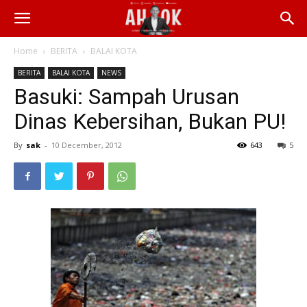
Home
BERITA
BALAI KOTA
BERITA
BALAI KOTA
NEWS
Basuki: Sampah Urusan
Dinas Kebersihan, Bukan PU!
By
sak
-
10 December, 2012
643
5