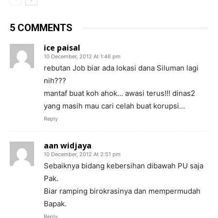
5 COMMENTS
ice paisal
10 December, 2012 At 1:46 pm
rebutan Job biar ada lokasi dana Siluman lagi
nih???
mantaf buat koh ahok… awasi terus!!! dinas2
yang masih mau cari celah buat korupsi…
Reply
aan widjaya
10 December, 2012 At 2:51 pm
Sebaiknya bidang kebersihan dibawah PU saja
Pak.
Biar ramping birokrasinya dan mempermudah
Bapak.
Reply