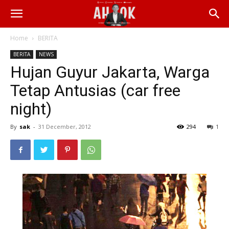
Home
BERITA
BERITA
NEWS
Hujan Guyur Jakarta, Warga
Tetap Antusias (car free
night)
By
sak
-
31 December, 2012
294
1