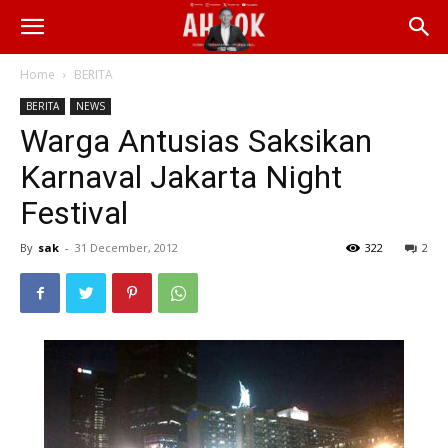
Home
BERITA
BERITA
NEWS
Warga Antusias Saksikan
Karnaval Jakarta Night
Festival
By
sak
-
31 December, 2012
322
2