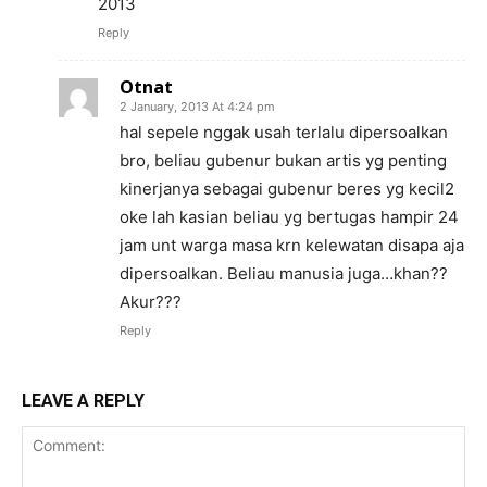
2013
Reply
Otnat
2 January, 2013 At 4:24 pm
hal sepele nggak usah terlalu dipersoalkan
bro, beliau gubenur bukan artis yg penting
kinerjanya sebagai gubenur beres yg kecil2
oke lah kasian beliau yg bertugas hampir 24
jam unt warga masa krn kelewatan disapa aja
dipersoalkan. Beliau manusia juga…khan??
Akur???
Reply
LEAVE A REPLY