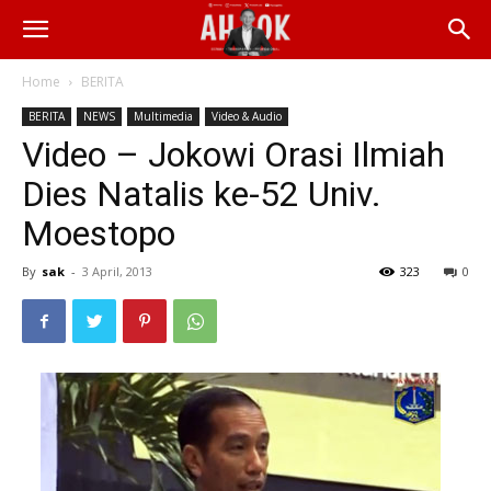
Home
BERITA
BERITA
NEWS
Multimedia
Video & Audio
Video – Jokowi Orasi Ilmiah
Dies Natalis ke-52 Univ.
Moestopo
By
sak
-
3 April, 2013
323
0