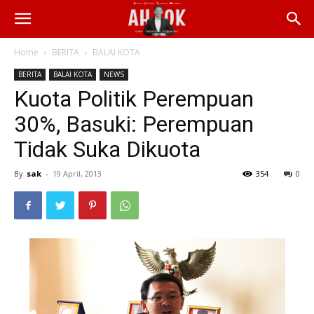
Home
BERITA
BALAI KOTA
BERITA
BALAI KOTA
NEWS
Kuota Politik Perempuan
30%, Basuki: Perempuan
Tidak Suka Dikuota
By
sak
-
19 April, 2013
354
0