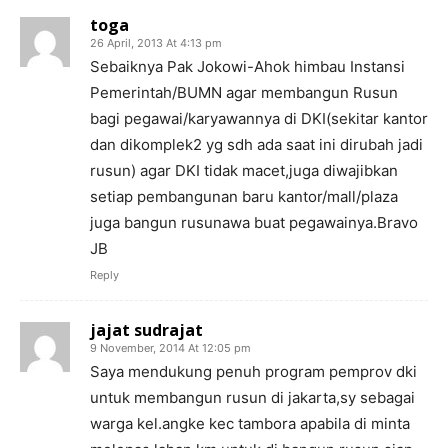
toga
26 April, 2013 At 4:13 pm
Sebaiknya Pak Jokowi-Ahok himbau Instansi
Pemerintah/BUMN agar membangun Rusun
bagi pegawai/karyawannya di DKI(sekitar kantor
dan dikomplek2 yg sdh ada saat ini dirubah jadi
rusun) agar DKI tidak macet,juga diwajibkan
setiap pembangunan baru kantor/mall/plaza
juga bangun rusunawa buat pegawainya.Bravo
JB
Reply
jajat sudrajat
9 November, 2014 At 12:05 pm
Saya mendukung penuh program pemprov dki
untuk membangun rusun di jakarta,sy sebagai
warga kel.angke kec tambora apabila di minta