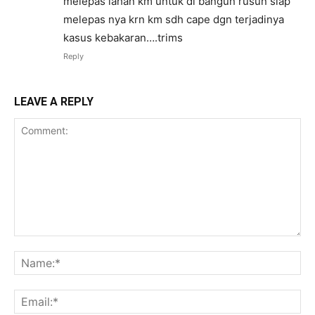
melepas lahan km untuk di bangun rusun siap
melepas nya krn km sdh cape dgn terjadinya
kasus kebakaran….trims
Reply
LEAVE A REPLY