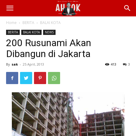
Home
BERITA
BALAI KOTA
BERITA
BALAI KOTA
NEWS
200 Rusunami Akan
Dibangun di Jakarta
By
sak
-
25 April, 2013
413
3