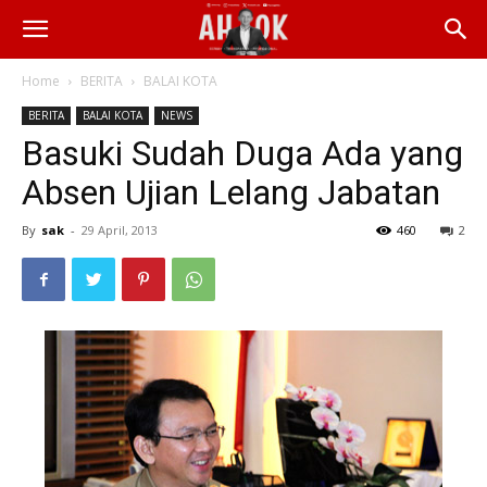
Home
BERITA
BALAI KOTA
BERITA
BALAI KOTA
NEWS
Basuki Sudah Duga Ada yang
Absen Ujian Lelang Jabatan
By
sak
-
29 April, 2013
460
2