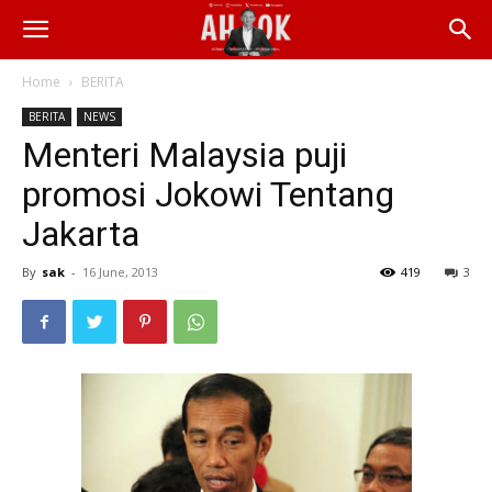
Home
BERITA
BERITA
NEWS
Menteri Malaysia puji
promosi Jokowi Tentang
Jakarta
By
sak
-
16 June, 2013
419
3