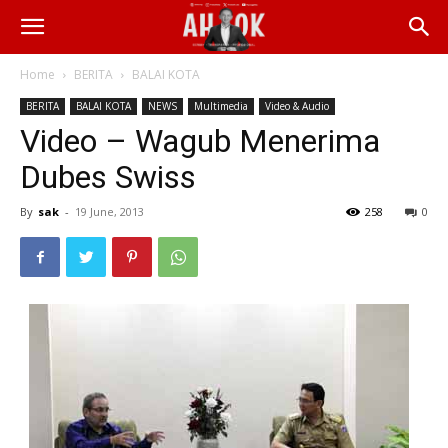
Home
BERITA
BALAI KOTA
BERITA
BALAI KOTA
NEWS
Multimedia
Video & Audio
Video – Wagub Menerima
Dubes Swiss
By
sak
-
19 June, 2013
258
0