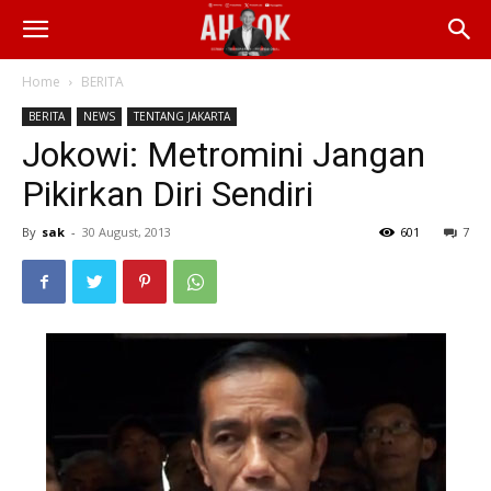
Home
BERITA
BERITA
NEWS
TENTANG JAKARTA
Jokowi: Metromini Jangan
Pikirkan Diri Sendiri
By
sak
-
30 August, 2013
601
7