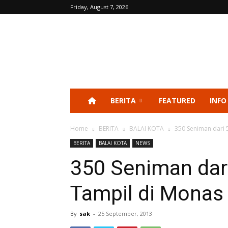
Friday, August 7, 2026
BERITA
FEATURED
INFO
Home
BERITA
BALAI KOTA
350 Seniman dari 
BERITA
BALAI KOTA
NEWS
350 Seniman dar
Tampil di Monas
By
sak
-
25 September, 2013