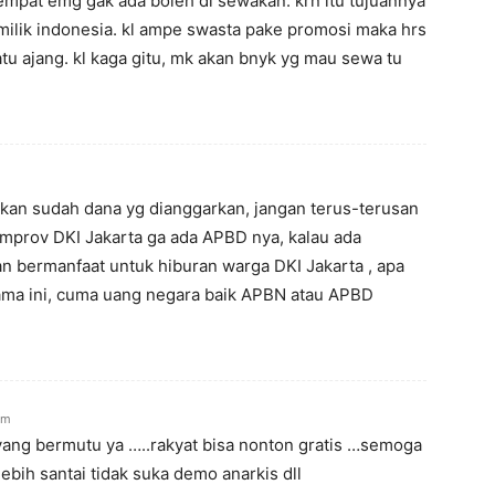
 tempat emg gak ada boleh di sewakan. krn itu tujuannya
milik indonesia. kl ampe swasta pake promosi maka hrs
u ajang. kl kaga gitu, mk akan bnyk yg mau sewa tu
kan sudah dana yg dianggarkan, jangan terus-terusan
mprov DKI Jakarta ga ada APBD nya, kalau ada
 bermanfaat untuk hiburan warga DKI Jakarta , apa
lama ini, cuma uang negara baik APBN atau APBD
pm
yang bermutu ya …..rakyat bisa nonton gratis …semoga
lebih santai tidak suka demo anarkis dll