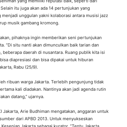
eniman yang memiliki reputasi baik, seperti dari
elain itu juga akan ada 14 pertunjukan yang
 menjadi unggulan yakni kolaborasi antara musisi jazz
 grup musik gambang kromong.
akan, pihaknya ingin memberikan seni pertunjukan
a. “Di situ nanti akan dimunculkan baik tarian dan
, beberapa daerah di nusantara. Ruang publik kita isi
bisa diapresiasi dan bisa dipakai untuk hiburan
akarta, Rabu (25/9).
oleh ribuan warga Jakarta. Terlebih pengunjung tidak
 pertama kali diadakan. Nantinya akan jadi agenda rutin
lakan datang,” ujarnya.
I Jakarta, Arie Budhiman mengatakan, anggaran untuk
bersumber dari APBD 2013. Untuk menyukseskan
Kesenian Jakarta sebagai kurator. “Tentu Jakarta