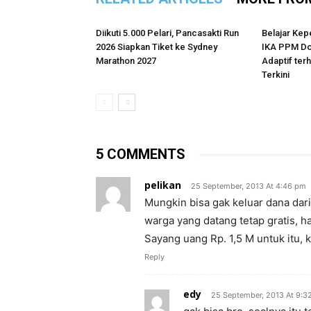
Diikuti 5.000 Pelari, Pancasakti Run
Belajar Kep
2026 Siapkan Tiket ke Sydney
IKA PPM Do
Marathon 2027
Adaptif te
Terkini
5 COMMENTS
pelikan
25 September, 2013 At 4:46 pm
Mungkin bisa gak keluar dana dari
warga yang datang tetap gratis, hal
Sayang uang Rp. 1,5 M untuk itu, 
Reply
edy
25 September, 2013 At 9:3