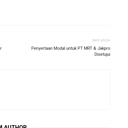
Next article
r
Penyertaan Modal untuk PT MRT & Jakpro
Disetujui
M AUTHOR