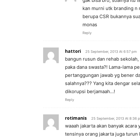
gak bisa bro, soalnya itu
kan murni utk branding n 
berupa CSR bukannya suat
monas
Reply
hattori
25 September, 2013 At 6:57 pm
bangun rusun dan rehab sekolah, 
paka dana swasta?! Lama-lama pe
pertanggungan jawab yg bener dan
salahnya??? Yang kita dengar se
dikorupsi berjamaah…!
Reply
rotimanis
25 September, 2013 At 8:36 
waaah jakarta akan banyak acara 
tensinya orang jakarta juga turun 