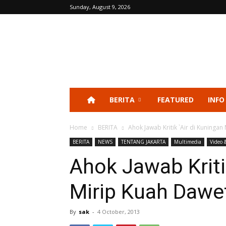
Sunday, August 9, 2026
BERITA
FEATURED
INFO
Home
BERITA
Ahok Jawab Kritik `Air di Kuningan
BERITA
NEWS
TENTANG JAKARTA
Multimedia
Video 
Ahok Jawab Kriti
Mirip Kuah Dawe
By
sak
-
4 October, 2013