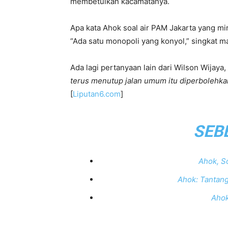
membetulkan kacamatanya.
Apa kata Ahok soal air PAM Jakarta yang mir
“Ada satu monopoli yang konyol,” singkat ma
Ada lagi pertanyaan lain dari Wilson Wijaya, 
terus menutup jalan umum itu diperbolehka
[
Liputan6.com
]
SEB
Ahok, S
Ahok: Tantang
Ahok