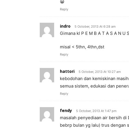
😀
Reply
indro
5 October, 2013 At 6:28 am
Gimana kl P E M B A T A S A N U S
misal < 5thn, 4thn,dst
Reply
hattori
5 October, 2013 At 10:27 am
kebodohan dan kemiskinan masih
semua sistem, edukasi dan pener
Reply
fendy
5 October, 2013 At 1:47 pm
masalah penyediaan air bersih di 
bebrp bulan yg lalu) trus dengan