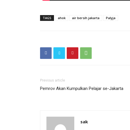
TAGS
ahok
air bersih jakarta
Palyja
Previous article
Pemrov Akan Kumpulkan Pelajar se-Jakarta
sak