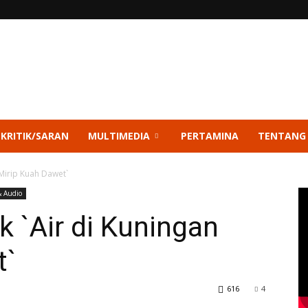
 KRITIK/SARAN
MULTIMEDIA
PERTAMINA
TENTANG
 Mirip Kuah Dawet`
& Audio
k `Air di Kuningan
t`
616
4