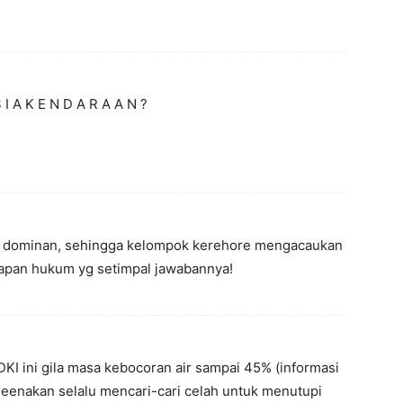
 I A K E N D A R A A N ?
 dominan, sehingga kelompok kerehore mengacaukan
apan hukum yg setimpal jawabannya!
DKI ini gila masa kebocoran air sampai 45% (informasi
 seenakan selalu mencari-cari celah untuk menutupi