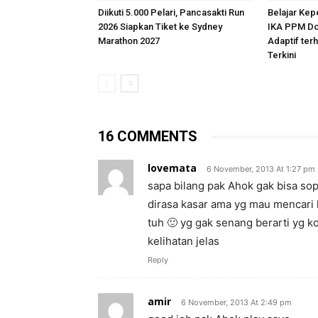
Diikuti 5.000 Pelari, Pancasakti Run
Belajar Kep
2026 Siapkan Tiket ke Sydney
IKA PPM Do
Marathon 2027
Adaptif te
Terkini
16 COMMENTS
lovemata
6 November, 2013 At 1:27 pm
sapa bilang pak Ahok gak bisa so
dirasa kasar ama yg mau mencari k
tuh 🙂 yg gak senang berarti yg k
kelihatan jelas
Reply
amir
6 November, 2013 At 2:49 pm