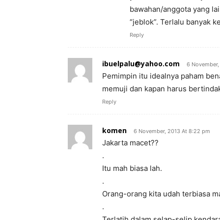
bawahan/anggota yang la
“jeblok”. Terlalu banyak 
Reply
ibuelpalu@yahoo.com
6 November, 
Pemimpin itu idealnya paham bena
memuji dan kapan harus bertinda
Reply
komen
6 November, 2013 At 8:22 pm
Jakarta macet??
.
Itu mah biasa lah.
.
Orang-orang kita udah terbiasa mac
.
Terlatih dalam selap-selip kendara