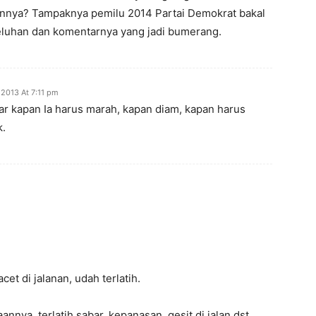
innya? Tampaknya pemilu 2014 Partai Demokrat bakal
keluhan dan komentarnya yang jadi bumerang.
2013 At 7:11 pm
r kapan Ia harus marah, kapan diam, kapan harus
k.
et di jalanan, udah terlatih.
annya, terlatih sabar, kepanasan, gesit di jalan dst.