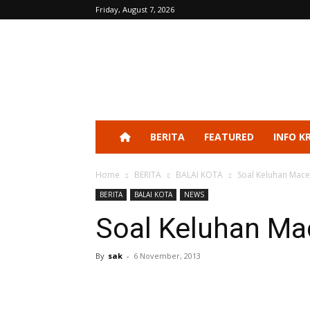
Friday, August 7, 2026
BERITA
FEATURED
INFO K
Home
BERITA
BALAI KOTA
Soal Keluhan Macet
BERITA
BALAI KOTA
NEWS
Soal Keluhan Ma
By
sak
-
6 November, 2013