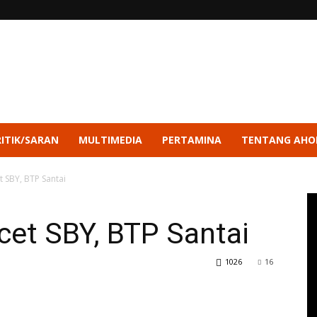
RITIK/SARAN
MULTIMEDIA
PERTAMINA
TENTANG AHO
 SBY, BTP Santai
cet SBY, BTP Santai
1026
16