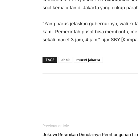
soal kemacetan di Jakarta yang cukup parah
“Yang harus jelaskan gubernurnya, wali kota
kami. Pemerintah pusat bisa membantu, m
sekali macet 3 jam, 4 jam,” ujar SBY.[Komp
TAGS
ahok
macet jakarta
Previous article
Jokowi Resmikan Dimulainya Pembangunan Li