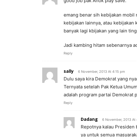
good job pak Ahok play save.
emang benar sih kebijakan mobil 
kebijakan lainnya, atau kebijaka
banyak lagi kbijakan yang lain ti
Jadi kambing hitam sebenarnya a
Reply
sally
6 November, 2013 At 4:15 pm
Dulu saya kira Demokrat yang nya
Ternyata setelah Pak Ketua Umum 
adalah program partai Demokrat p
Reply
Dadang
6 November, 2013 At
Repotnya kalau Presiden 
ya untuk semua masyarak