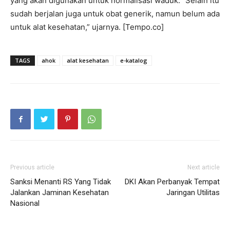
yang akan digunakan untuk normalisasi waduk. “Selain itu
sudah berjalan juga untuk obat generik, namun belum ada
untuk alat kesehatan,” ujarnya. [Tempo.co]
TAGS
ahok
alat kesehatan
e-katalog
Previous article
Next article
Sanksi Menanti RS Yang Tidak
DKI Akan Perbanyak Tempat
Jalankan Jaminan Kesehatan
Jaringan Utilitas
Nasional