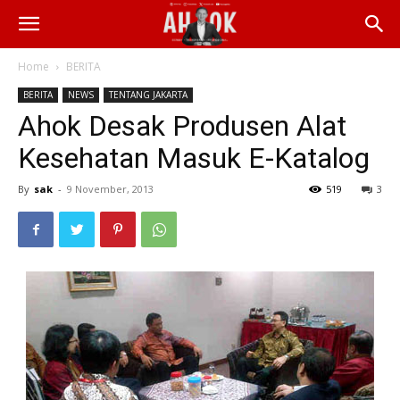
Home
BERITA
BERITA
NEWS
TENTANG JAKARTA
Ahok Desak Produsen Alat
Kesehatan Masuk E-Katalog
By
sak
-
9 November, 2013
519
3