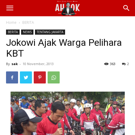
Home
BERITA
BERITA
NEWS
TENTANG JAKARTA
Jokowi Ajak Warga Pelihara
KBT
By
sak
-
10 November, 2013
363
2