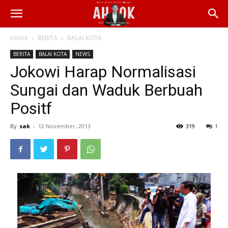
Home
BERITA
BALAI KOTA
BERITA
BALAI KOTA
NEWS
Jokowi Harap Normalisasi
Sungai dan Waduk Berbuah
Positf
By
sak
-
12 November, 2013
319
1