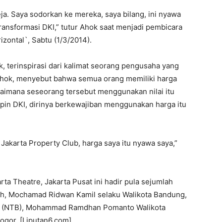
eja. Saya sodorkan ke mereka, saya bilang, ini nyawa
ransformasi DKI,” tutur Ahok saat menjadi pembicara
zontal`, Sabtu (1/3/2014).
 terinspirasi dari kalimat seorang pengusaha yang
a Ahok, menyebut bahwa semua orang memiliki harga
gaimana seseorang tersebut menggunakan nilai itu
in DKI, dirinya berkewajiban menggunakan harga itu
Jakarta Property Club, harga saya itu nyawa saya,”
rta Theatre, Jakarta Pusat ini hadir pula sejumlah
ah, Mochamad Ridwan Kamil selaku Walikota Bandung,
at (NTB), Mohammad Ramdhan Pomanto Walikota
ogor. [Liputan6.com]