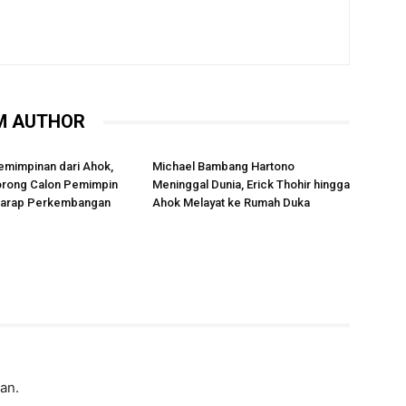
M AUTHOR
emimpinan dari Ahok,
Michael Bambang Hartono
rong Calon Pemimpin
Meninggal Dunia, Erick Thohir hingga
rharap Perkembangan
Ahok Melayat ke Rumah Duka
lan.