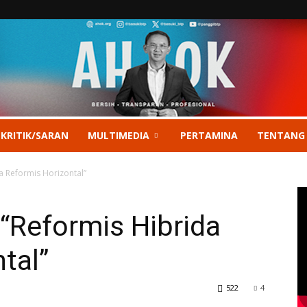
 KRITIK/SARAN
MULTIMEDIA
PERTAMINA
TENTANG
a Reformis Horizontal”
 “Reformis Hibrida
tal”
522
4