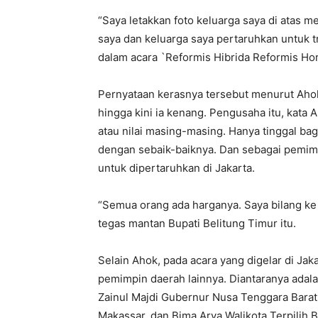
“Saya letakkan foto keluarga saya di atas m
saya dan keluarga saya pertaruhkan untuk t
dalam acara `Reformis Hibrida Reformis Hori
Pernyataan kerasnya tersebut menurut Ahok,
hingga kini ia kenang. Pengusaha itu, kat
atau nilai masing-masing. Hanya tinggal ba
dengan sebaik-baiknya. Dan sebagai pemimp
untuk dipertaruhkan di Jakarta.
“Semua orang ada harganya. Saya bilang ke 
tegas mantan Bupati Belitung Timur itu.
Selain Ahok, pada acara yang digelar di Jaka
pemimpin daerah lainnya. Diantaranya adal
Zainul Majdi Gubernur Nusa Tenggara Bar
Makassar, dan Bima Arya Walikota Terpilih B