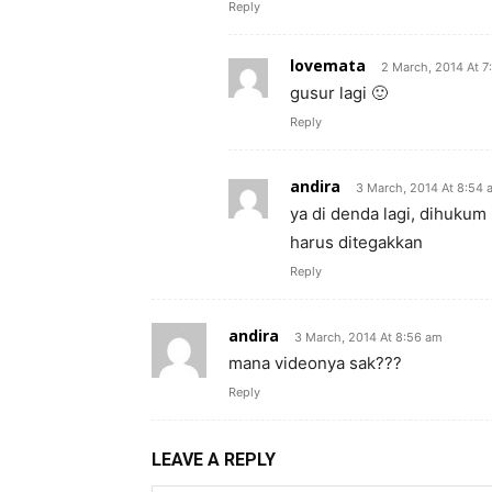
Reply
lovemata
2 March, 2014 At 7
gusur lagi 🙂
Reply
andira
3 March, 2014 At 8:54 
ya di denda lagi, dihukum
harus ditegakkan
Reply
andira
3 March, 2014 At 8:56 am
mana videonya sak???
Reply
LEAVE A REPLY