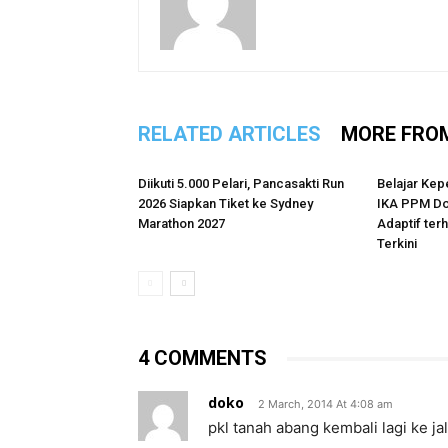
RELATED ARTICLES
MORE FRO
Diikuti 5.000 Pelari, Pancasakti Run
Belajar Kep
2026 Siapkan Tiket ke Sydney
IKA PPM Do
Marathon 2027
Adaptif te
Terkini
4 COMMENTS
doko
2 March, 2014 At 4:08 am
pkl tanah abang kembali lagi ke ja