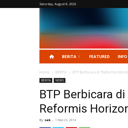
Saturday, August 8, 2026
BERITA
FEATURED
INFO
Home
BERITA
BTP Berbicara di “Reformis Hibrid
BERITA
NEWS
BTP Berbicara di
Reformis Horizon
By
sak
-
1 March, 2014