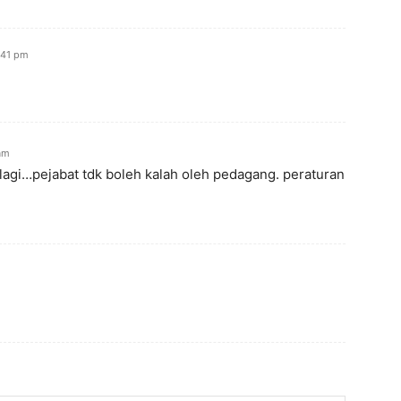
:41 pm
am
 lagi…pejabat tdk boleh kalah oleh pedagang. peraturan